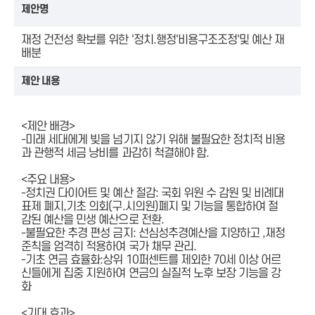
제안명
재정 건전성 확보를 위한 '정치.행정'비용구조조정'및 예산 재
배분
제안 내용
<제안 배경>
-미래 세대에게 빚을 넘기지 않기 위해 불필요한 정치적 비용
과 관행적 세금 낭비를 과감히 척결해야 함.
<주요 내용>
-정치권 다이어트 및 예산 절감: 국회 위원 수 감원 및 비례대
표제 폐지,기초 의회(구.시의원)폐지 및 기능을 통합하여 절
감된 예산을 민생 예산으로 전환.
-불필요한 추경 편성 금지: 선심성추경예산을 지양하고 ,재정
준칙을 엄격히 적용하여 국가 채무 관리.
-기초 연금 효율화:상위 10퍼센트를 제외한 70세 이상 어르
신들에게 집중 지원하여 연금의 실질적 노후 보장 기능을 강
화
<기대 효과>