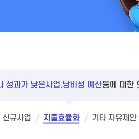
 성과가 낮은사업,낭비성 예산
등에 대한 
신규사업
지출효율화
기타 자유제안