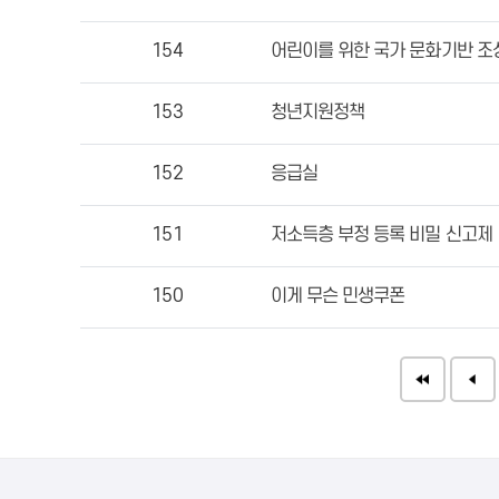
154
어린이를 위한 국가 문화기반 조
153
청년지원정책
152
응급실
151
저소득층 부정 등록 비밀 신고제
150
이게 무슨 민생쿠폰