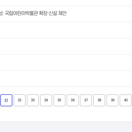
성: 국립어린이박물관 확장·신설 제안
31
32
33
34
35
36
37
38
39
40