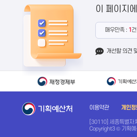
이 페이지
매우만족 :
1
건
개선할 의견 
이용약관
개인정
[30110] 세종특별자
Copyright3 © 기획예산