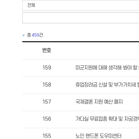
전체
총
459
건
번호
159
미군지원에 대해 생각해 봐야 할
158
휴업장려금 신설 및 부가가치세 
157
국제결혼 지원 예산 폐지
156
가다실 무료접종 확대 및 자궁경
155
노인 핸드폰 도우미센터