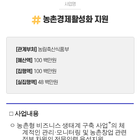
사업명
농촌경제활성화 지원
[관계부처]
농림축산식품부
[예산액]
100 백만원
[집행액]
100 백만원
[실집행액]
48 백만원
□
사업내용
*
ㅇ
농촌형 비즈니스 생태계 구축 사업
의 체
계적인 관리
·
모니터링
및 농촌창업 관련
정부 차원의 전문인력 육성지원