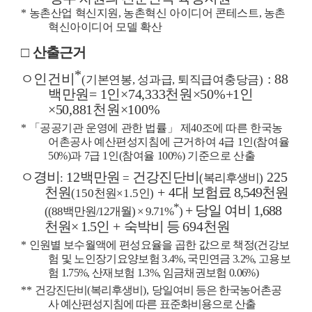
*
농촌산업 혁신지원
,
농촌혁신 아이디어 콘테스트
,
농촌
혁신아이디어 모델 확산
□
산출근거
*
ㅇ
인건비
: 88
(
기본연봉
,
성과급
,
퇴직급여충당금
)
백만원
= 1
인
×74,333
천원
×50%+1
인
×50,881
천원
×100%
*
「
공공기관 운영에 관한 법률
」
제
40
조에 따른 한국농
어촌공사 예산편성지침에 근거하여
4
급
1
인
(
참여율
50%)
과
7
급
1
인
(
참여율
100%)
기준으로 산출
ㅇ
경비
12
백만원
건강진단비
225
:
=
(
복리후생비
)
천원
+ 4
대
보험료
8,549
천원
(150
천원
×1.5
인
)
*
+
당일 여비
1,688
((88
백만원
/12
개월
) × 9.71%
)
천원
× 1.5
인
+
숙박비 등
694
천원
*
인원별 보수월액에 편성요율을 곱한 값으로 책정
(
건강보
험 및 노인장기요양보험
3.4%,
국민연금
3.2%,
고용보
험
1.75%,
산재보험
1.3%,
임금채권보험
0.06%)
**
건강진단비
(
복리후생비
),
당일여비 등은 한국농어촌공
사 예산편성지침에 따른 표준화비용으로 산출