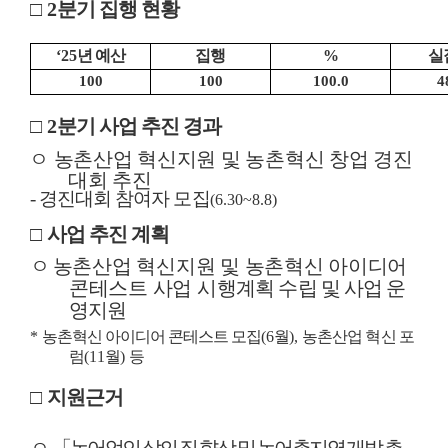
□
2
분기 집행 현황
‘25
년 예산
집행
%
실
100
100
100.0
4
□
2
분기 사업 추진 경과
ㅇ
농촌산업 혁신지원 및 농촌혁신 창업 경진
대회 추진
-
경진대회 참여자 모집
(6.30~8.8)
□
사업 추진 계획
ㅇ
농촌산업 혁신지원 및 농촌혁신 아이디어
콘테스트 사업 시행
계획 수립 및 사업 운
영지원
*
농촌혁신 아이디어 콘테스트 모집
(6
월
),
농촌산업 혁신 포
럼
(11
월
)
등
□
지원근거
ㅇ
「
농어업인 삶의 질 향상 및 농어촌지역 개발 촉