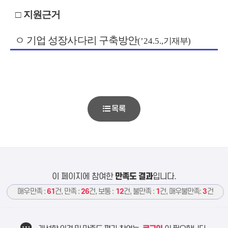
□
지원근거
ㅇ 기업 성장사다리 구축방안
(’24.5.,
기재부
)
목록
이 페이지에 참여한
만족도 결과
입니다.
매우만족 :
61
건, 만족 :
26
건, 보통 :
12
건, 불만족 :
1
건, 매우불만족:
3
건