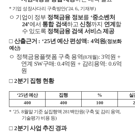
*
기업 성장사다리 구축방안
(’24. 6.,
기재부
)
ㅇ
기업이 정부
정책금융 정보
를
‘
중소벤처
24’
에서
통합
검색
하고
신청
까지
연계
할
수 있도록
정책금융 검색 서비스 제공
□
산출근거
: ‘25
년 예산 편성액
: 4
억원
(
정보화
예산
)
ㅇ
정책금융플랫폼 구축 용역
: 3
억원
+
(8
개월
)
연계
SW
구매
: 0.4
억원
+
감리용역
: 0.6
억
원
□
2
분기 집행 현황
‘25
년 예산
집행
%
실
400
400
100
2
* ’25. 8
월말 기준 실집행액
281
백만원
(
구축 및 감리 용역
,
기술평가 비용 등
)
□
2
분기 사업 추진 경과