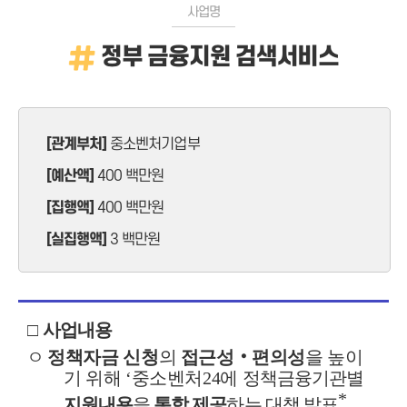
사업명
정부 금융지원 검색서비스
[관계부처]
중소벤처기업부
[예산액]
400 백만원
[집행액]
400 백만원
[실집행액]
3 백만원
□
사업내용
ㅇ
정책자금 신청
의
접근성
‧
편의성
을 높이
기 위해
‘
중소벤처
24
에
정책금융기관별
*
지원내용
을
통합 제공
하는 대책 발표