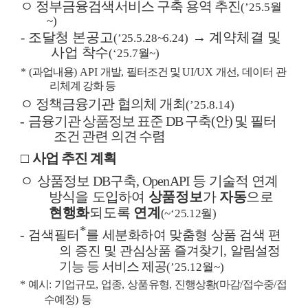
ㅇ 정부금융검색서비스 구축 용역 추진
(’25.5
월
~)
조달청 본공고
→
계약체결 및
-
(’25.5.28~6.24)
사업 착수
(‘25.7
월
~)
* (
과업내용
) API
개발
,
필터조건 및
UI/UX
개선
,
데이터 관
리체계 강화 등
ㅇ 정책금융기관 협의체 개최
(’25.8.14)
-
금융기관 상품정보 표준
DB
구축
(
안
)
및 필터
조건 관련 의견 수렴
□
사업 추진 계획
ㅇ
상품정보
DB
구축
, OpenAPI
등 기술적 연계
방식을
도입하여
상품정보
가
자동
으로
현행화
되도록
연계
(~‘25.12
월
)
*
-
검색필터
를 세분화하여
맞춤형 상품 검색 편
의 증진 및 관심상품
즐겨찾기
,
알림설정
기능 등 서비스 제공
(’25.12
월
~)
*
예시
:
기업규모
,
업종
,
상품유형
,
진행상황
(
마감
/
접수중
/
접
수예정
)
등