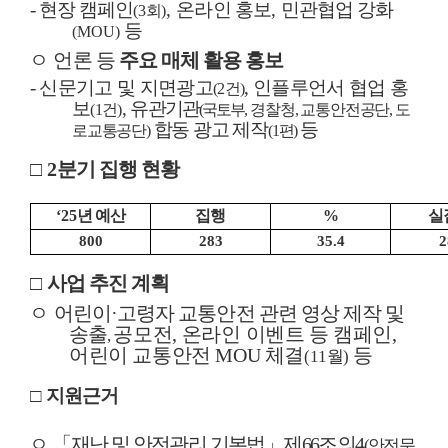
-
현장 캠페인
,
온라인 홍보
,
민관협업 강화
(3
회
)
등
(MOU)
ㅇ
언론 등
주요 매체 활용 홍보
-
신문기고 및 지면광고
,
인플루언서 협업 홍
(2
건
)
보
,
유관기관
(1
건
)
(
국토부
,
경찰청
,
교통안전공단
,
도
합동 광고 제작
등
로교통공단
)
(1
편
)
□
2
분기 집행 현황
‘25
년 예산
집행
%
실
800
283
35.4
2
□
사업 추진 계획
ㅇ
어린이
·
고령자 교통안전 관련 영상 제작 및
송출
공모전
,
온라인
이벤트 등 캠페인
,
,
어린이 교통안전
MOU
체결
등
(11
월
)
□
지원근거
ㅇ
「
재난 및 안전관리 기본법
」
제
66
조의
4
(
안전문