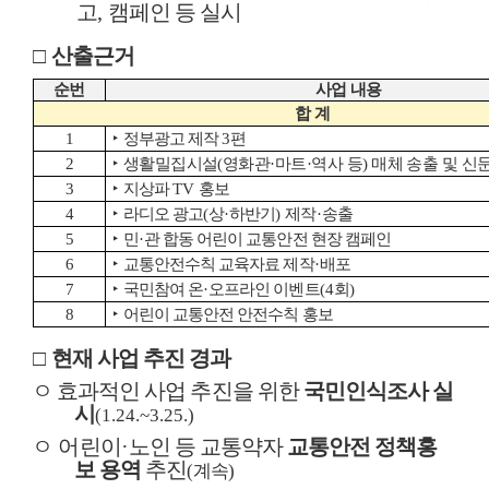
고
,
캠페인 등 실시
□
산출근거
순번
사업 내용
합 계
1
‣
정부광고 제작
3
편
2
‣
생활밀집시설
(
영화관
·
마트
·
역사 등
)
매체 송출 및 신
3
‣
지상파
TV
홍보
4
‣
라디오 광고
(
상
·
하반기
)
제작
·
송출
5
‣
민
·
관 합동 어린이 교통안전 현장 캠페인
6
‣
교통안전수칙 교육자료 제작
·
배포
7
‣
국민참여 온
·
오프라인 이벤트
(4
회
)
8
‣
어린이 교통안전 안전수칙 홍보
□
현재 사업 추진 경과
ㅇ 효과적인 사업 추진을 위한
국민인식조사 실
시
(1.24.~3.25.)
ㅇ
어린이
·
노인 등 교통약자
교통안전 정책홍
보 용역
추진
(
계속
)