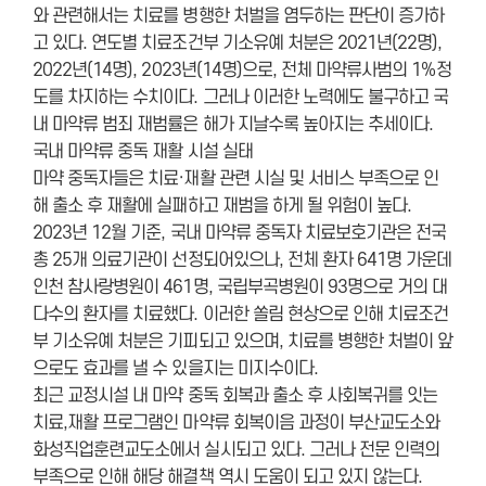
와 관련해서는 치료를 병행한 처벌을 염두하는 판단이 증가하
고 있다. 연도별 치료조건부 기소유예 처분은 2021년(22명),
2022년(14명), 2023년(14명)으로, 전체 마약류사범의 1%정
도를 차지하는 수치이다. 그러나 이러한 노력에도 불구하고 국
내 마약류 범죄 재범률은 해가 지날수록 높아지는 추세이다.
국내 마약류 중독 재활 시설 실태
마약 중독자들은 치료·재활 관련 시실 및 서비스 부족으로 인
해 출소 후 재활에 실패하고 재범을 하게 될 위험이 높다.
2023년 12월 기준, 국내 마약류 중독자 치료보호기관은 전국
총 25개 의료기관이 선정되어있으나, 전체 환자 641명 가운데
인천 참사랑병원이 461명, 국립부곡병원이 93명으로 거의 대
다수의 환자를 치료했다. 이러한 쏠림 현상으로 인해 치료조건
부 기소유예 처분은 기피되고 있으며, 치료를 병행한 처벌이 앞
으로도 효과를 낼 수 있을지는 미지수이다.
최근 교정시설 내 마약 중독 회복과 출소 후 사회복귀를 잇는
치료,재활 프로그램인 마약류 회복이음 과정이 부산교도소와
화성직업훈련교도소에서 실시되고 있다. 그러나 전문 인력의
부족으로 인해 해당 해결책 역시 도움이 되고 있지 않는다.