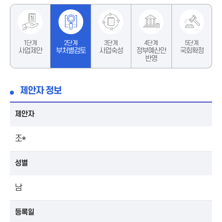
1단계
2단계
3단계
4단계
5단계
사업제안
부처별검토
사업숙성
정부예산안
국회확정
반영
제안자 정보
제안자
조*
성별
남
등록일