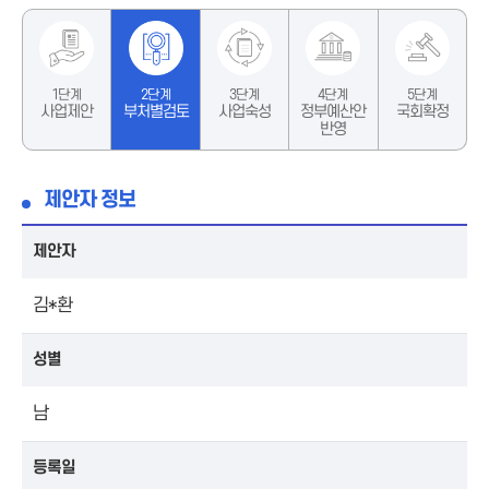
1단계
2단계
3단계
4단계
5단계
사업제안
부처별검토
사업숙성
정부예산안
국회확정
반영
제안자 정보
제안자
김*환
성별
남
등록일