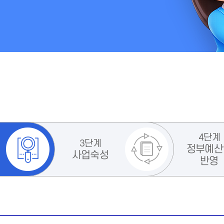
4단계
3단계
정부예산
사업숙성
반영