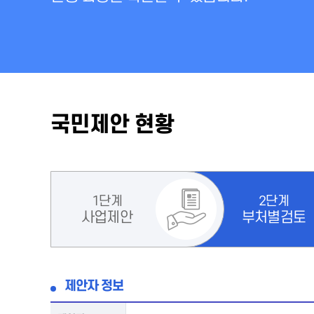
국민제안 현황
1단계
2단계
사업제안
부처별검토
제안자 정보