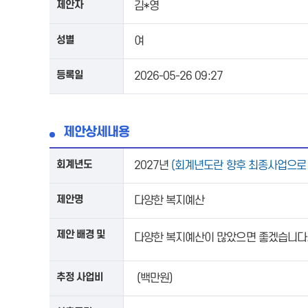
제안자
김*영
성별
여
등록일
2026-05-26 09:27
제안상세내용
회계년도
2027년
(회계년도란 향후 최종사업으로
제안명
다양한 복지예산
제안 배경 및
다양한 복지예산이 많았으면 좋겠습니다
내용
추정 사업비
(백만원)