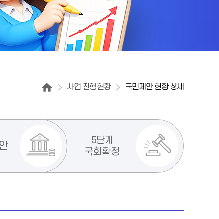
사업 진행현황
국민제안 현황 상세
5단계
안
국회확정