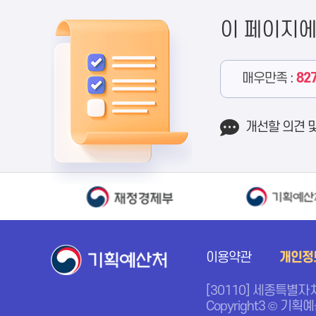
이 페이지
매우만족 :
82
개선할 의견 
이용약관
개인정
[30110] 세종특별자
Copyright3 © 기획예산