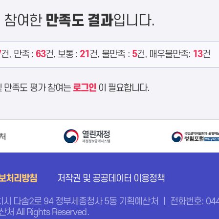
에 참여한
만족도 결과
입니다.
7
건, 만족 :
63
건, 보통 :
21
건, 불만족 :
5
건, 매우불만족:
13
건
및 만족도 평가 참여는
로그인
이 필요합니다.
보처리방침
저작권 및 공공데이터 이용정책
치시 다솜2로 94 정부세종청사 5동 기획예산처 ㅣ 전화번호: 044-
처 All Rights Reserved.