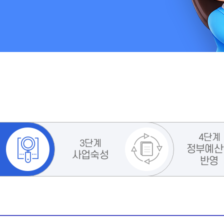
4단계
3단계
정부예산
사업숙성
반영