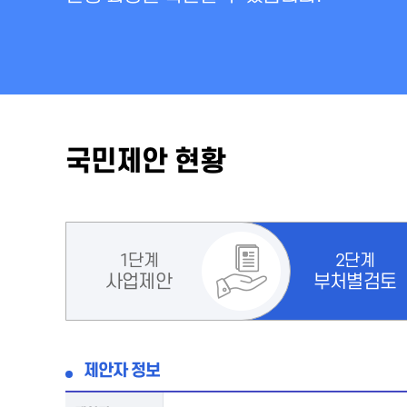
국민제안 현황
1단계
2단계
사업제안
부처별검토
제안자 정보