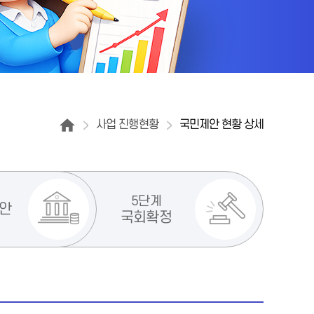
사업 진행현황
국민제안 현황 상세
5단계
안
국회확정