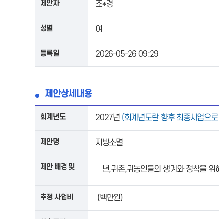
제안자
조*경
성별
여
등록일
2026-05-26 09:29
제안상세내용
회계년도
2027년
(회계년도란 향후 최종사업으로
제안명
지방소멸
제안 배경 및
쳥년,귀촌,귀농인들의 생계와 정착을 위해 
내용
추정 사업비
(백만원)