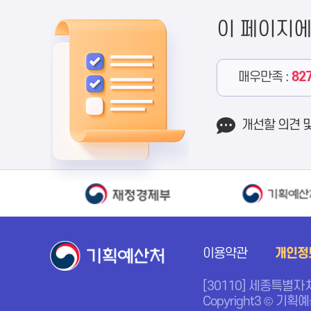
이 페이지
매우만족 :
82
개선할 의견 
이용약관
개인정
[30110] 세종특별자
Copyright3 © 기획예산