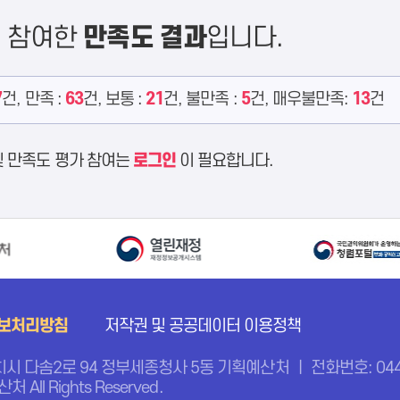
에 참여한
만족도 결과
입니다.
7
건, 만족 :
63
건, 보통 :
21
건, 불만족 :
5
건, 매우불만족:
13
건
및 만족도 평가 참여는
로그인
이 필요합니다.
보처리방침
저작권 및 공공데이터 이용정책
치시 다솜2로 94 정부세종청사 5동 기획예산처 ㅣ 전화번호: 044-
처 All Rights Reserved.