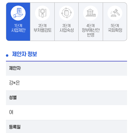
1단계
2단계
3단계
4단계
5단계
사업제안
부처별검토
사업숙성
정부예산안
국회확정
반영
제안자 정보
제안자
강*은
성별
여
등록일