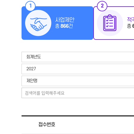
1
2
사업제안
적
총
866
건
총
회계년도
2027
제안명
접수번호