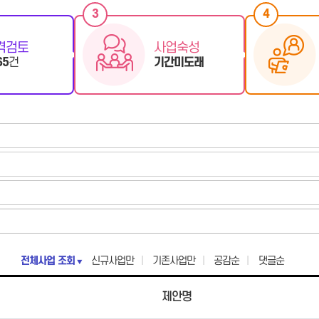
3
4
격검토
사업숙성
65
건
기간미도래
전체사업 조회
신규사업만
기존사업만
공감순
댓글순
제안명