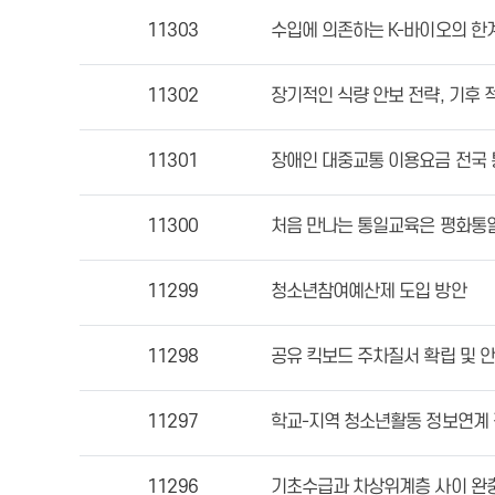
11303
수입에 의존하는 K-바이오의 한
11302
장기적인 식량 안보 전략, 기후 
11301
장애인 대중교통 이용요금 전국 
11300
처음 만나는 통일교육은 평화통
11299
청소년참여예산제 도입 방안
11298
공유 킥보드 주차질서 확립 및 
11297
학교-지역 청소년활동 정보연계 
11296
기초수급과 차상위계층 사이 완