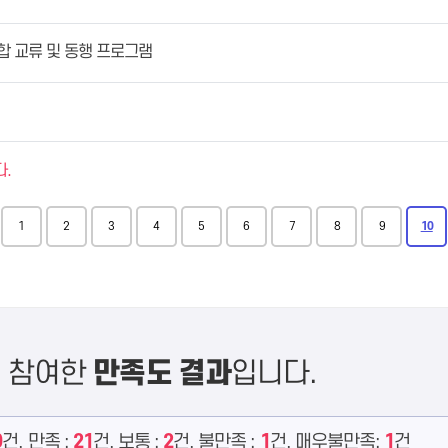
합 교류 및 동행 프로그램
.
1
2
3
4
5
6
7
8
9
10
에 참여한
만족도 결과
입니다.
9
건, 만족 :
21
건, 보통 :
2
건, 불만족 :
1
건, 매우불만족:
1
건