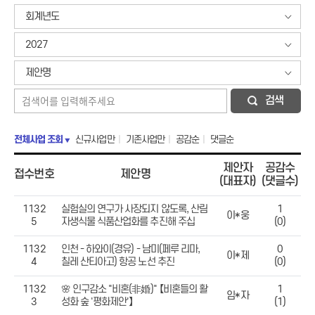
회계년도
2027
제안명
검색
전체사업 조회
신규사업만
기존사업만
공감순
댓글순
제안자
공감수
접수번호
제안명
(대표자)
(댓글수)
1132
실험실의 연구가 사장되지 않도록, 산림
1
이*웅
5
자생식물 식품산업화를 추진해 주십
(0)
1132
인천 - 하와이(경유) - 남미(페루 리마,
0
이*제
4
칠레 산티아고) 항공 노선 추진
(0)
1132
🌸 인구감소 "비혼(非婚)" 【비혼들의 활
1
임*자
3
성화 숲 '평화제안'】
(1)