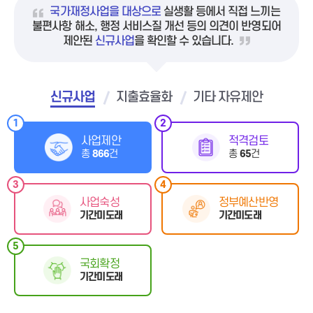
국가재정사업을 대상으로
실생활 등에서 직접 느끼는
불편사항 해소, 행정 서비스질 개선 등의 의견이 반영되어
제안된
신규사업
을 확인할 수 있습니다.
신규사업
지출효율화
기타 자유제안
1
2
사업제안
적격검토
총
866
건
총
65
건
3
4
사업숙성
정부예산반영
기간미도래
기간미도래
5
국회확정
기간미도래