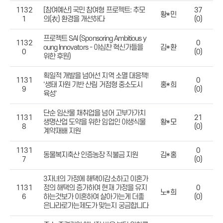
1132
[참여예산] 국민 참여형 프로젝트: 추모
37
황*민
1
의(衣) 환경을 개선하다
(0)
프로젝트 SAI (Sponsoring Ambitious y
1132
0
oung Innovators - 야심찬 혁신가들을
김*환
0
(0)
위한 후원)
획일적 개발을 넘어선 지역 소멸 대응책!
1131
0
'생태 자원 기반 산림 거점형 중소도시
홍*희
9
(0)
육성'
단순 임산물 채취업을 넘어 고부가가치
1131
21
생명산업 도약을 위한 임업인 야생식물
황*모
8
(0)
계약재배 지원
1131
0
동물복지축산 인증농장 직불금 지원
김*홍
7
(0)
3자녀의 가정에 해택이감소하고 이혼가
1131
정의 해택의 증가하여 현재 가정을 유지
0
노*희
6
하는것보가 이혼하여 살아가는게 더좋
(0)
은나라로가는제도가 맞는지 궁금합니다