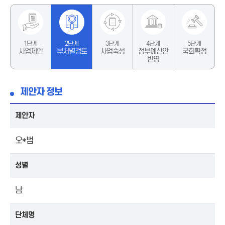
1단계
2단계
3단계
4단계
5단계
사업제안
부처별검토
사업숙성
정부예산안
국회확정
반영
제안자 정보
제안자
오*범
성별
남
단체명