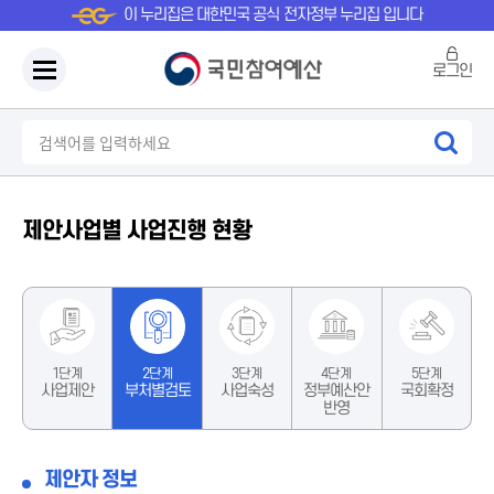
이 누리집은 대한민국 공식 전자정부 누리집 입니다
로그인
제안사업별 사업진행 현황
1단계
2단계
3단계
4단계
5단계
사업제안
부처별검토
사업숙성
정부예산안
국회확정
반영
제안자 정보