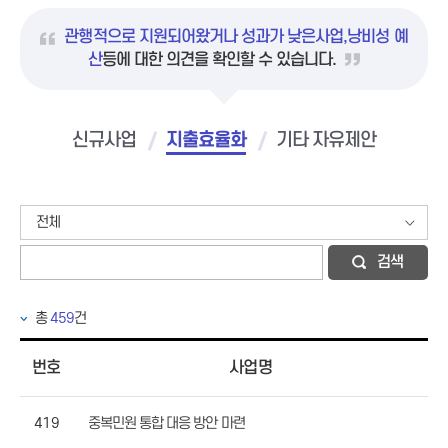
관행적으로 지원되어왔거나 성과가 낮은사업,낭비성 예
산
등에 대한 의견을 확인할 수 있습니다.
신규사업
지출효율화
기타 자유제안
전체
검색
총
459
건
번호
사업명
419
중복민원 통합 대응 방안 마련