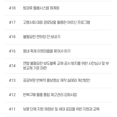
418
방과후 돌봄시스템 체계화
417
고령사회 대응 경로당을 활용한 어르신 프로그램
416
불필요한 연하장 안 보내기
415
동네 축제 이웃마을을 묶어서 하기
연말 불필요한 보도블록 교체 공사 방지를 위한 사전심사 및 부
414
분교체 기준 마련
413
공공부문 반복적 홍보영상 제작 실태와 개선방안
412
반복구매 물품 통합 재고관리 강화사업
411
보훈 단체 지원 재정비 및 세대 공감을 위한 지원과 교육